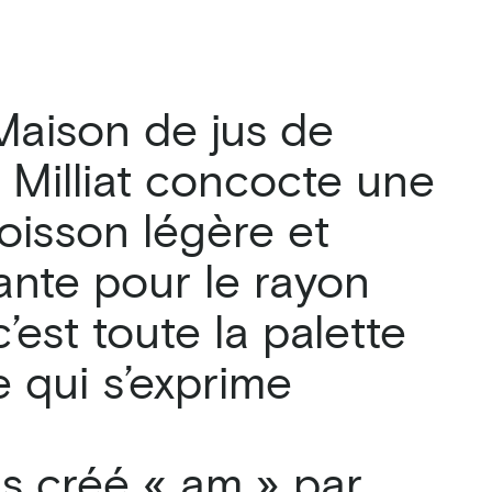
Maison de jus de
n Milliat concocte une
oisson légère et
sante pour le rayon
’est toute la palette
e qui s’exprime
s créé « am » par