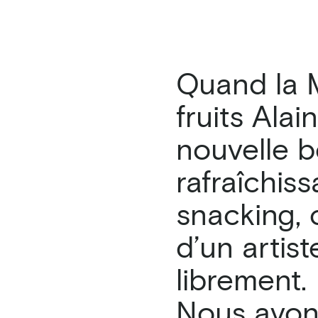
Quand la 
fruits Alai
nouvelle b
rafraîchis
snacking, c
d’un artist
librement.
Nous avon